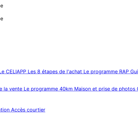
de
de
Le CELIAPP
Les 8 étapes de l'achat
Le programme RAP
Gu
e la vente
Le programme 40km
Maison et prise de photos
ation
Accès courtier