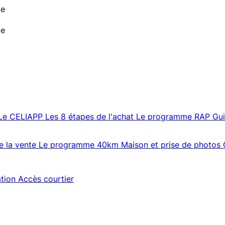
de
de
Le CELIAPP
Les 8 étapes de l'achat
Le programme RAP
Gu
e la vente
Le programme 40km
Maison et prise de photos
ation
Accès courtier